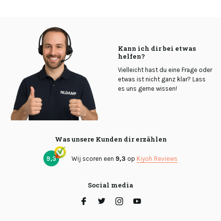
Kann ich dir bei etwas
helfen?
Vielleicht hast du eine Frage oder
etwas ist nicht ganz klar? Lass
es uns gerne wissen!
Was unsere Kunden dir erzählen
9,3
Wij scoren een
9,3
op
Kiyoh Reviews
Social media