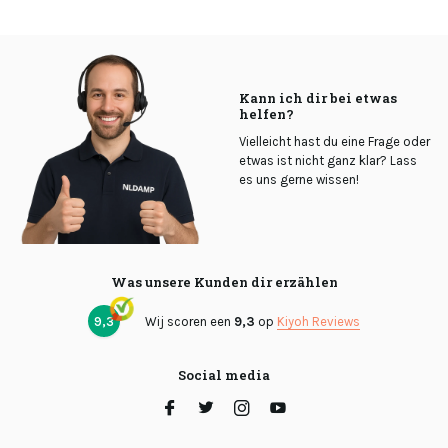
Kann ich dir bei etwas
helfen?
Vielleicht hast du eine Frage oder
etwas ist nicht ganz klar? Lass
es uns gerne wissen!
Was unsere Kunden dir erzählen
9,3
Wij scoren een
9,3
op
Kiyoh Reviews
Social media