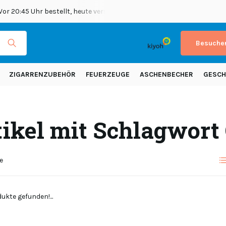
 versendet
Versand in ganz Europa!
Besuchen
ZIGARRENZUBEHÖR
FEUERZEUGE
ASCHENBECHER
GESCH
tikel mit Schlagwort
e
ukte gefunden!...