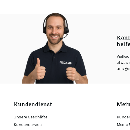
Kann
helf
Viellei
etwas i
uns ge
Kundendienst
Mein
Unsere Geschäfte
Kunden
Kundenservice
Meine 