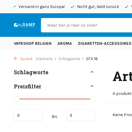
ropa!
Nicht gut, Geld zurück
Vor 20:45 Uhr bestellt, heute
VAPESHOP BELGIEN
AROMA
ZIGARETTEN-ACCESSOIRES
Zurück
Startseite
Schlagworte
GTX 18
Ar
Schlagworte
Preisfilter
0 produkt
Keine Prod
Bis