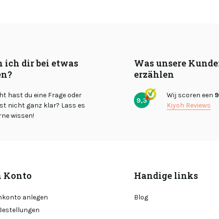
 ich dir bei etwas
Was unsere Kunde
en?
erzählen
cht hast du eine Frage oder
Wij scoren een
9
9,3
st nicht ganz klar? Lass es
Kiyoh Reviews
rne wissen!
 Konto
Handige links
konto anlegen
Blog
Bestellungen