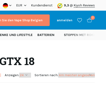
EUR
Kundendienst
9,3
@
Kiyoh Reviews
0
 Sie den Vape Shop Belgien
anmelden
ENKE UND LIFESTYLE
BATTERIEN
STOPPEN MET ROKEN
N
 GTX 18
Benutzerkonto
Benutzerkonto
anlegen
anlegen
Anzeigen:
Sortieren nach: