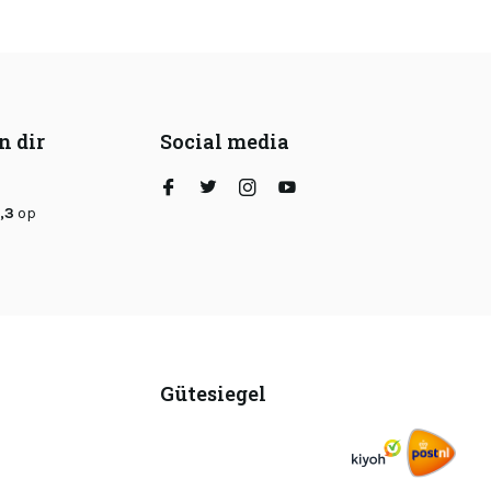
n dir
Social media
,3
op
Gütesiegel