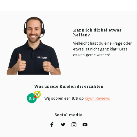
Kann ich dir bei etwas
helfen?
Vielleicht hast du eine Frage oder
etwas ist nicht ganz klar? Lass
es uns gerne wissen!
Was unsere Kunden dir erzählen
9,3
Wij scoren een
9,3
op
Kiyoh Reviews
Social media