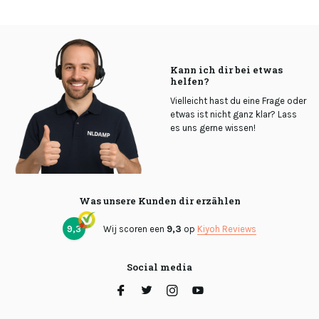
Kann ich dir bei etwas
helfen?
Vielleicht hast du eine Frage oder
etwas ist nicht ganz klar? Lass
es uns gerne wissen!
Was unsere Kunden dir erzählen
9,3
Wij scoren een
9,3
op
Kiyoh Reviews
Social media