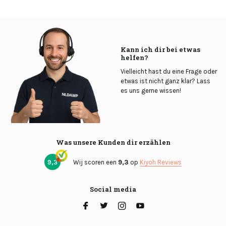
Kann ich dir bei etwas
helfen?
Vielleicht hast du eine Frage oder
etwas ist nicht ganz klar? Lass
es uns gerne wissen!
Was unsere Kunden dir erzählen
9,3
Wij scoren een
9,3
op
Kiyoh Reviews
Social media