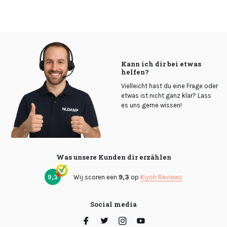
Kann ich dir bei etwas
helfen?
Vielleicht hast du eine Frage oder
etwas ist nicht ganz klar? Lass
es uns gerne wissen!
Was unsere Kunden dir erzählen
9,3
Wij scoren een
9,3
op
Kiyoh Reviews
Social media