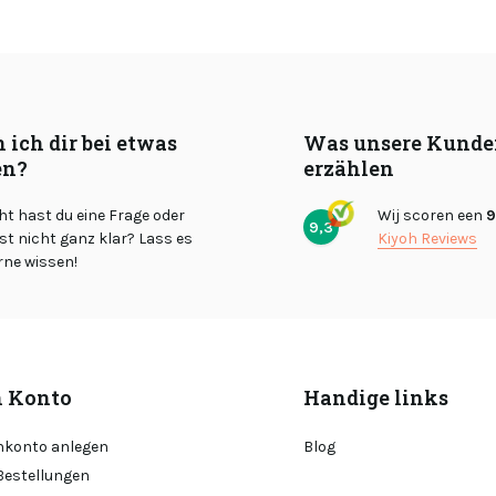
 ich dir bei etwas
Was unsere Kunde
en?
erzählen
cht hast du eine Frage oder
Wij scoren een
9
9,3
st nicht ganz klar? Lass es
Kiyoh Reviews
rne wissen!
 Konto
Handige links
konto anlegen
Blog
Bestellungen