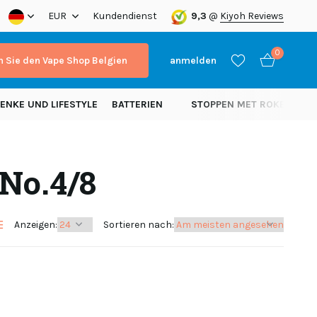
a!
EUR
Kundendienst
9,3
@
Kiyoh Reviews
0
 Sie den Vape Shop Belgien
anmelden
ENKE UND LIFESTYLE
BATTERIEN
STOPPEN MET ROKEN
N
 No.4/8
Benutzerkonto
Benutzerkonto
anlegen
anlegen
Anzeigen:
Sortieren nach: