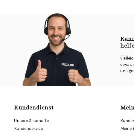
Kann
helf
Viellei
etwas i
uns ge
Kundendienst
Mein
Unsere Geschäfte
Kunden
Kundenservice
Meine 