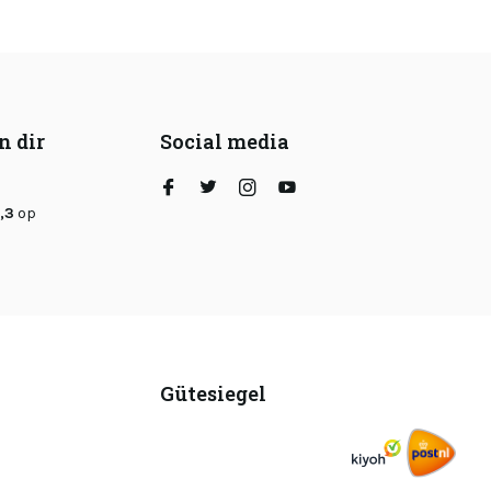
n dir
Social media
,3
op
Gütesiegel