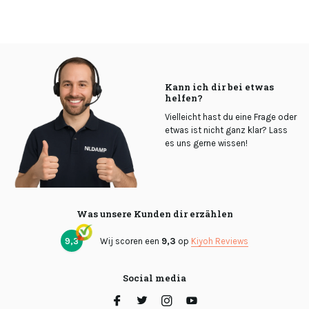
Kann ich dir bei etwas
helfen?
Vielleicht hast du eine Frage oder
etwas ist nicht ganz klar? Lass
es uns gerne wissen!
Was unsere Kunden dir erzählen
9,3
Wij scoren een
9,3
op
Kiyoh Reviews
Social media