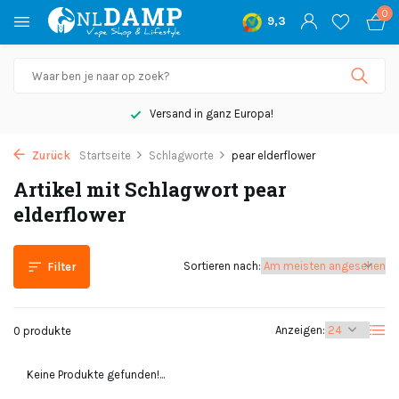
0
9,3
Versand in ganz Europa!
Zurück
Startseite
Schlagworte
pear elderflower
Artikel mit Schlagwort pear
elderflower
Sortieren nach:
Filter
Anzeigen:
0 produkte
Keine Produkte gefunden!...