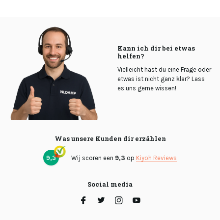
Kann ich dir bei etwas
helfen?
Vielleicht hast du eine Frage oder
etwas ist nicht ganz klar? Lass
es uns gerne wissen!
Was unsere Kunden dir erzählen
9,3
Wij scoren een
9,3
op
Kiyoh Reviews
Social media