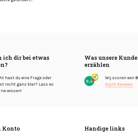
 ich dir bei etwas
Was unsere Kunde
en?
erzählen
cht hast du eine Frage oder
Wij scoren een
9
9,3
st nicht ganz klar? Lass es
Kiyoh Reviews
rne wissen!
 Konto
Handige links