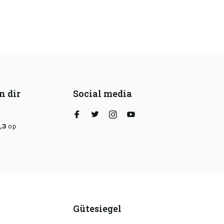
n dir
Social media
,3
op
Gütesiegel