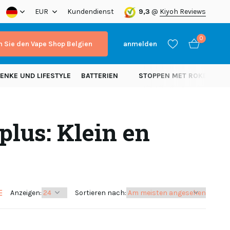
a!
EUR
Kundendienst
9,3
@
Kiyoh Reviews
0
 Sie den Vape Shop Belgien
anmelden
ENKE UND LIFESTYLE
BATTERIEN
STOPPEN MET ROKEN
N
plus: Klein en
Benutzerkonto
Benutzerkonto
anlegen
anlegen
Anzeigen:
Sortieren nach: