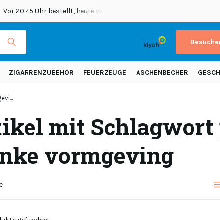
Vor 20:45 Uhr bestellt, heute versendet
Versand in ganz Europ
Besuchen
ZIGARRENZUBEHÖR
FEUERZEUGE
ASCHENBECHER
GESCH
vi...
ikel mit Schlagwort 
anke vormgeving
e
ukte gefunden!...