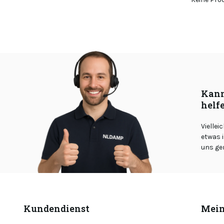
Kann
helf
Viellei
etwas i
uns ge
Kundendienst
Mein