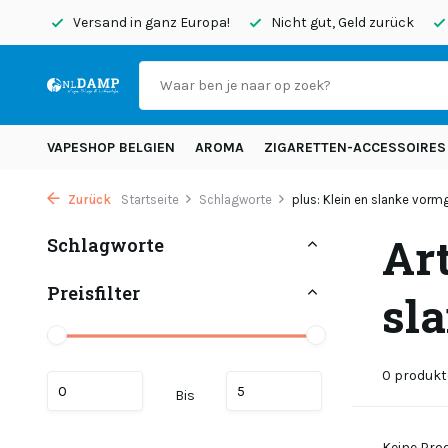
endet
Versand in ganz Europa!
Nicht gut, Geld zurück
VAPESHOP BELGIEN
AROMA
ZIGARETTEN-ACCESSOIRES
Zurück
Startseite
Schlagworte
plus: Klein en slanke vormge
Art
Schlagworte
Preisfilter
sl
0 produkt
Bis
Keine Prod