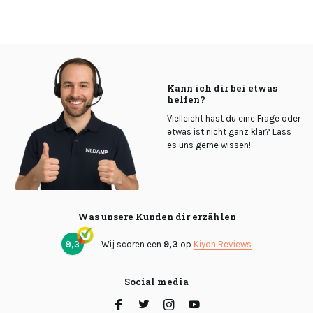
Kann ich dir bei etwas
helfen?
Vielleicht hast du eine Frage oder
etwas ist nicht ganz klar? Lass
es uns gerne wissen!
Was unsere Kunden dir erzählen
9,3
Wij scoren een
9,3
op
Kiyoh Reviews
Social media