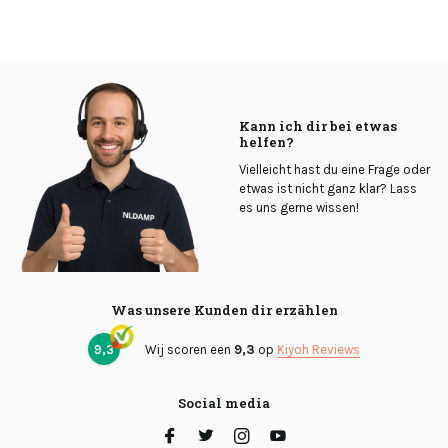
Kann ich dir bei etwas
helfen?
Vielleicht hast du eine Frage oder
etwas ist nicht ganz klar? Lass
es uns gerne wissen!
Was unsere Kunden dir erzählen
9,3
Wij scoren een
9,3
op
Kiyoh Reviews
Social media