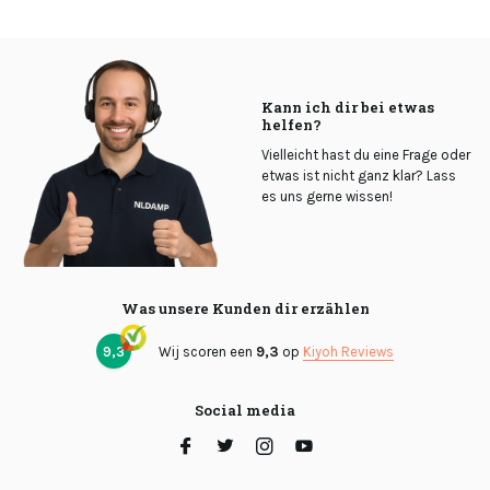
Kann ich dir bei etwas
helfen?
Vielleicht hast du eine Frage oder
etwas ist nicht ganz klar? Lass
es uns gerne wissen!
Was unsere Kunden dir erzählen
9,3
Wij scoren een
9,3
op
Kiyoh Reviews
Social media