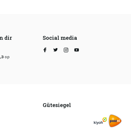
n dir
Social media
,3
op
Gütesiegel