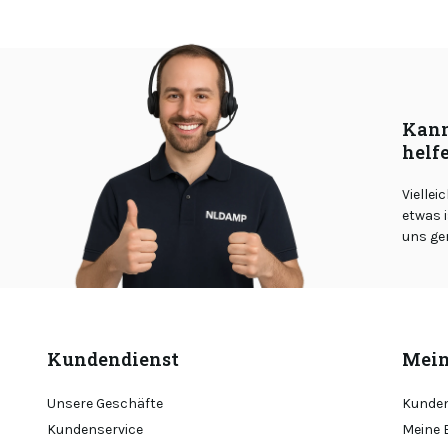
Kann
helf
Viellei
etwas i
uns ge
Kundendienst
Mein
Unsere Geschäfte
Kunden
Kundenservice
Meine 