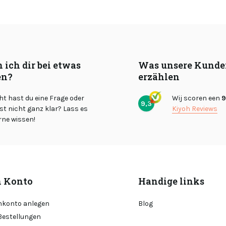
 ich dir bei etwas
Was unsere Kunde
en?
erzählen
cht hast du eine Frage oder
Wij scoren een
9
9,3
st nicht ganz klar? Lass es
Kiyoh Reviews
rne wissen!
 Konto
Handige links
konto anlegen
Blog
Bestellungen