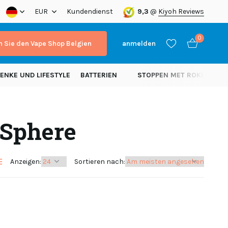
a!
EUR
Kundendienst
9,3
@
Kiyoh Reviews
0
 Sie den Vape Shop Belgien
anmelden
ENKE UND LIFESTYLE
BATTERIEN
STOPPEN MET ROKEN
N
 Sphere
Benutzerkonto
Benutzerkonto
anlegen
anlegen
Anzeigen:
Sortieren nach: