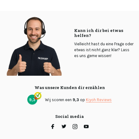
Kann ich dir bei etwas
helfen?
Vielleicht hast du eine Frage oder
etwas ist nicht ganz klar? Lass
es uns gerne wissen!
Was unsere Kunden dir erzählen
9,3
Wij scoren een
9,3
op
Kiyoh Reviews
Social media