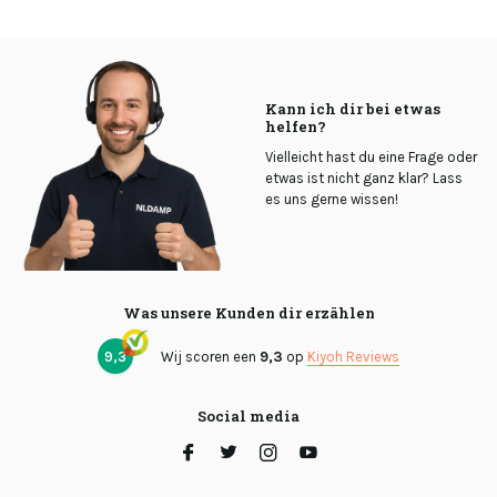
Kann ich dir bei etwas
helfen?
Vielleicht hast du eine Frage oder
etwas ist nicht ganz klar? Lass
es uns gerne wissen!
Was unsere Kunden dir erzählen
9,3
Wij scoren een
9,3
op
Kiyoh Reviews
Social media