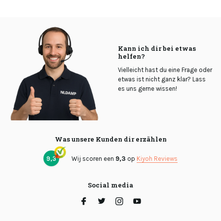
Kann ich dir bei etwas
helfen?
Vielleicht hast du eine Frage oder
etwas ist nicht ganz klar? Lass
es uns gerne wissen!
Was unsere Kunden dir erzählen
9,3
Wij scoren een
9,3
op
Kiyoh Reviews
Social media