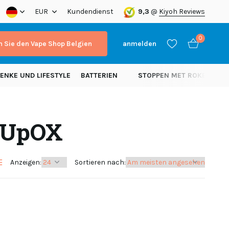
a!
EUR
Kundendienst
9,3
@
Kiyoh Reviews
0
 Sie den Vape Shop Belgien
anmelden
ENKE UND LIFESTYLE
BATTERIEN
STOPPEN MET ROKEN
N
t UpOX
Benutzerkonto
Benutzerkonto
anlegen
anlegen
Anzeigen:
Sortieren nach: