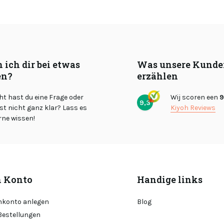
 ich dir bei etwas
Was unsere Kunde
en?
erzählen
cht hast du eine Frage oder
Wij scoren een
9
9,3
st nicht ganz klar? Lass es
Kiyoh Reviews
rne wissen!
 Konto
Handige links
konto anlegen
Blog
Bestellungen