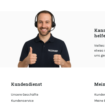
Kann
helf
Viellei
etwas i
uns ge
Kundendienst
Mein
Unsere Geschäfte
Kunden
Kundenservice
Meine 