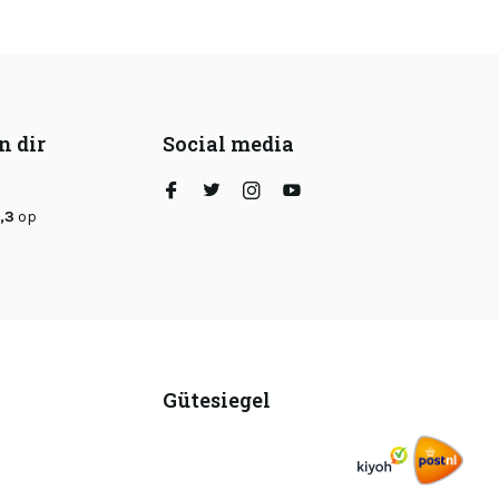
n dir
Social media
,3
op
Gütesiegel