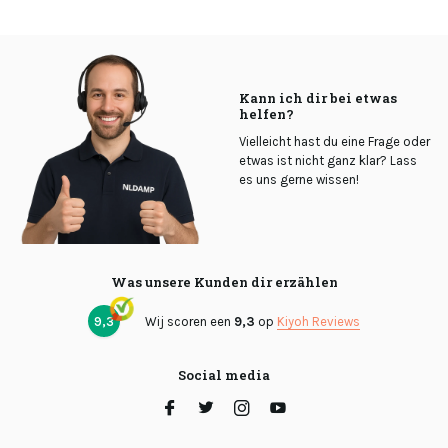
Kann ich dir bei etwas
helfen?
Vielleicht hast du eine Frage oder
etwas ist nicht ganz klar? Lass
es uns gerne wissen!
Was unsere Kunden dir erzählen
9,3
Wij scoren een
9,3
op
Kiyoh Reviews
Social media