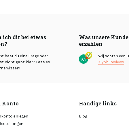
 ich dir bei etwas
Was unsere Kunde
en?
erzählen
cht hast du eine Frage oder
Wij scoren een
9
9,3
st nicht ganz klar? Lass es
Kiyoh Reviews
rne wissen!
 Konto
Handige links
konto anlegen
Blog
Bestellungen