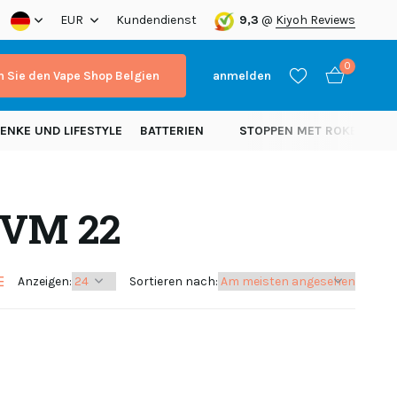
a!
EUR
Kundendienst
9,3
@
Kiyoh Reviews
0
 Sie den Vape Shop Belgien
anmelden
ENKE UND LIFESTYLE
BATTERIEN
STOPPEN MET ROKEN
N
 VM 22
Benutzerkonto
Benutzerkonto
anlegen
anlegen
Anzeigen:
Sortieren nach: