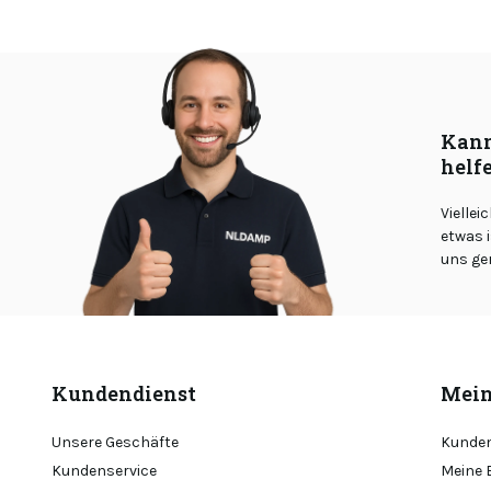
Kann
helf
Viellei
etwas i
uns ge
Kundendienst
Mein
Unsere Geschäfte
Kunden
Kundenservice
Meine 