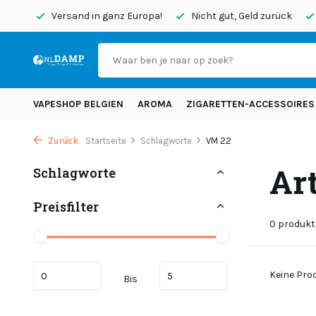
endet
Versand in ganz Europa!
Nicht gut, Geld zurück
VAPESHOP BELGIEN
AROMA
ZIGARETTEN-ACCESSOIRES
Zurück
Startseite
Schlagworte
VM 22
Ar
Schlagworte
Preisfilter
0 produkt
Keine Prod
Bis