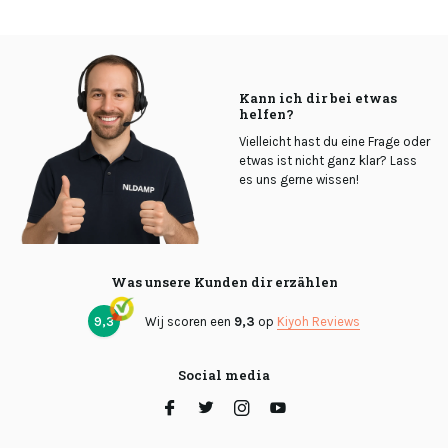
Kann ich dir bei etwas
helfen?
Vielleicht hast du eine Frage oder
etwas ist nicht ganz klar? Lass
es uns gerne wissen!
Was unsere Kunden dir erzählen
9,3
Wij scoren een
9,3
op
Kiyoh Reviews
Social media