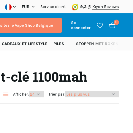
xpédition dans toute l’Europe!
EUR
Service client
9,3
@
Kiyoh Reviews
Se
0
isitez le Vape Shop Belgique
connecter
CADEAUX ET LIFESTYLE
PILES
STOPPEN MET ROKEN
NOU
ot-clé 1100mah
S'inscrire
S'inscrire
Afficher:
Trier par: