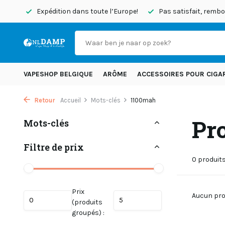
d’hui
Expédition dans toute l’Europe!
Pas satisfait, rem
VAPESHOP BELGIQUE
ARÔME
ACCESSOIRES POUR CIGA
Retour
Accueil
Mots-clés
1100mah
Pr
Mots-clés
Filtre de prix
0 produit
Prix
Aucun prod
(produits
groupés) :