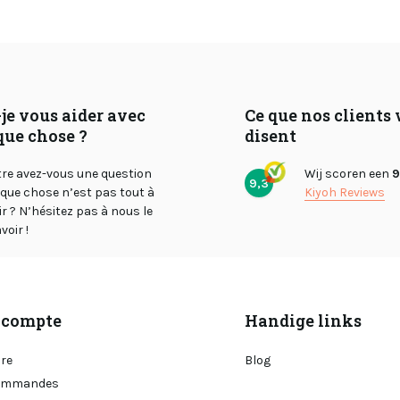
je vous aider avec
Ce que nos clients
que chose ?
disent
tre avez-vous une question
Wij scoren een
9
9,3
lque chose n’est pas tout à
Kiyoh Reviews
air ? N’hésitez pas à nous le
voir !
compte
Handige links
ire
Blog
ommandes