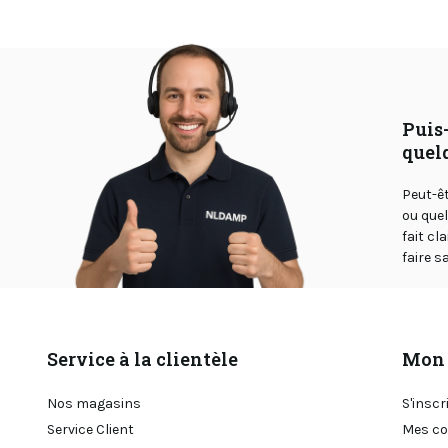
Puis-
quel
Peut-ê
ou que
fait cl
faire sa
Service à la clientèle
Mon 
Nos magasins
S'inscr
Service Client
Mes c