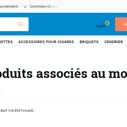
boursement
Commandé avant 20h45, expédié aujourd’hui
E
V
RETTES
ACCESSOIRES POUR CIGARES
BRIQUETS
CENDRIER
oduits associés au m
s
uit n'a été trouvé...