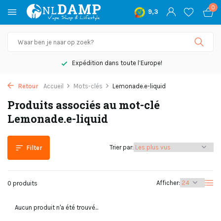
0
9,3
Expédition dans toute l’Europe!
Retour
Accueil
Mots-clés
Lemonade.e-liquid
Produits associés au mot-clé
Lemonade.e-liquid
Trier par:
Filter
Afficher:
0 produits
Aucun produit n'a été trouvé...