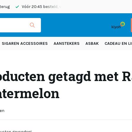
 terug
Vóór 20:45 besteld, vandaag verzonden
Gratis verze
SIGAREN ACCESSOIRES
AANSTEKERS
ASBAK
CADEAU EN LI
oducten getagd met 
termelon
ten
ucten gevonden!...