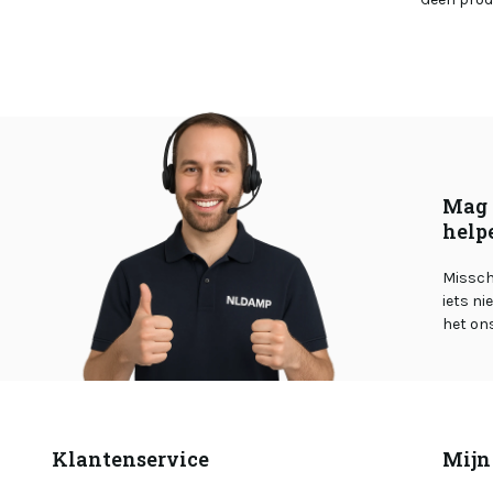
Mag 
help
Misschi
iets ni
het on
Klantenservice
Mijn