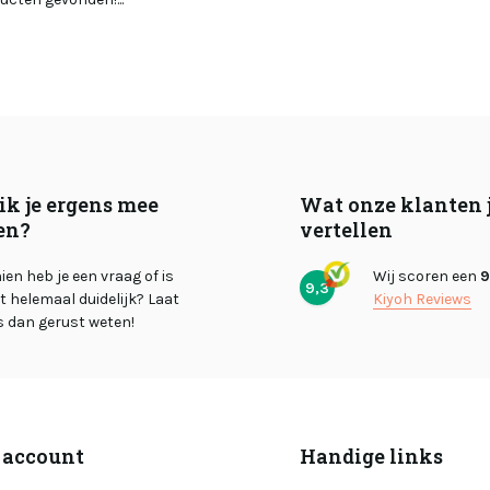
ik je ergens mee
Wat onze klanten 
en?
vertellen
en heb je een vraag of is
Wij scoren een
9
9,3
et helemaal duidelijk? Laat
Kiyoh Reviews
s dan gerust weten!
 account
Handige links