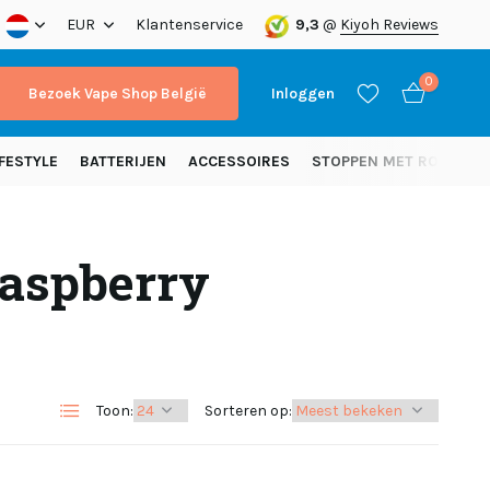
nding vanaf 50 euro (NL)
EUR
Klantenservice
9,3
@
Kiyoh Reviews
0
Bezoek Vape Shop België
Inloggen
FESTYLE
BATTERIJEN
ACCESSOIRES
STOPPEN MET ROKEN
Raspberry
Account aanmaken
Account aanmaken
Toon:
Sorteren op: