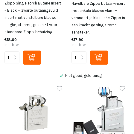
Zippo Single Torch Butane Insert
Navulbare Zippo butaan-insert
– Black — zwarte butaangevuld
met enkele blauwe vlam —
insert met verstelbare blauwe
verandert je klassieke Zippo in
single-jetflame, geschikt voor
een krachtige single torch
standaard Zippo-behuizing.
aansteker.
€18,90
€17,90
Incl. btw
Incl. btw
Niet goed, geld terug