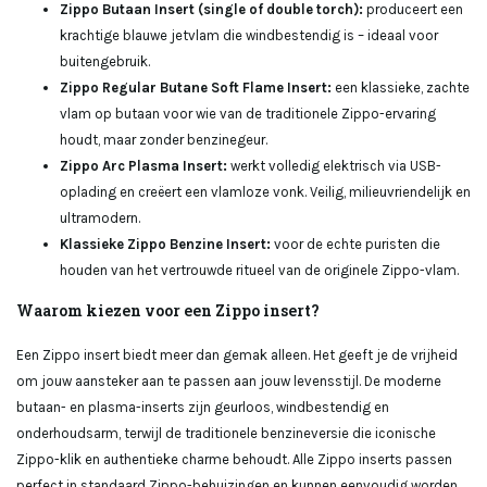
Zippo Butaan Insert (single of double torch):
produceert een
krachtige blauwe jetvlam die windbestendig is – ideaal voor
buitengebruik.
Zippo Regular Butane Soft Flame Insert:
een klassieke, zachte
vlam op butaan voor wie van de traditionele Zippo-ervaring
houdt, maar zonder benzinegeur.
Zippo Arc Plasma Insert:
werkt volledig elektrisch via USB-
oplading en creëert een vlamloze vonk. Veilig, milieuvriendelijk en
ultramodern.
Klassieke Zippo Benzine Insert:
voor de echte puristen die
houden van het vertrouwde ritueel van de originele Zippo-vlam.
Waarom kiezen voor een Zippo insert?
Een Zippo insert biedt meer dan gemak alleen. Het geeft je de vrijheid
om jouw aansteker aan te passen aan jouw levensstijl. De moderne
butaan- en plasma-inserts zijn geurloos, windbestendig en
onderhoudsarm, terwijl de traditionele benzineversie die iconische
Zippo-klik en authentieke charme behoudt. Alle Zippo inserts passen
perfect in standaard Zippo-behuizingen en kunnen eenvoudig worden