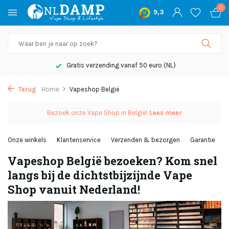
0
9,3
Niet goed, geld terug
Terug
Home
Vapeshop België
Bezoek onze Vape Shop in België!
Lees meer
Onze winkels
Klantenservice
Verzenden & bezorgen
Garantie
R
Vapeshop België bezoeken? Kom snel
langs bij de dichtstbijzijnde Vape
Shop vanuit Nederland!