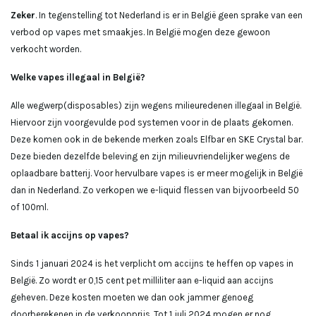
Zeker
. In tegenstelling tot Nederland is er in België geen sprake van een
verbod op vapes met smaakjes. In België mogen deze gewoon
verkocht worden.
Welke vapes illegaal in België?
Alle wegwerp(disposables) zijn wegens milieuredenen illegaal in België.
Hiervoor zijn voorgevulde pod systemen voor in de plaats gekomen.
Deze komen ook in de bekende merken zoals Elfbar en SKE Crystal bar.
Deze bieden dezelfde beleving en zijn milieuvriendelijker wegens de
oplaadbare batterij. Voor hervulbare vapes is er meer mogelijk in België
dan in Nederland. Zo verkopen we e-liquid flessen van bijvoorbeeld 50
of 100ml.
Betaal ik accijns op vapes?
Sinds 1 januari 2024 is het verplicht om accijns te heffen op vapes in
België. Zo wordt er 0,15 cent pet milliliter aan e-liquid aan accijns
geheven. Deze kosten moeten we dan ook jammer genoeg
doorberekenen in de verkoopprijs. Tot 1 juli 2024 mogen er nog