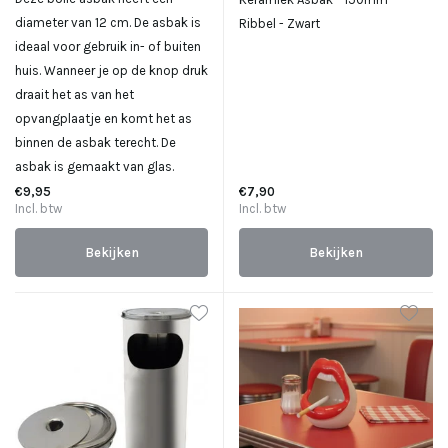
diameter van 12 cm. De asbak is
Ribbel - Zwart
ideaal voor gebruik in- of buiten
huis. Wanneer je op de knop druk
draait het as van het
opvangplaatje en komt het as
binnen de asbak terecht. De
asbak is gemaakt van glas.
€9,95
€7,90
Incl. btw
Incl. btw
Bekijken
Bekijken