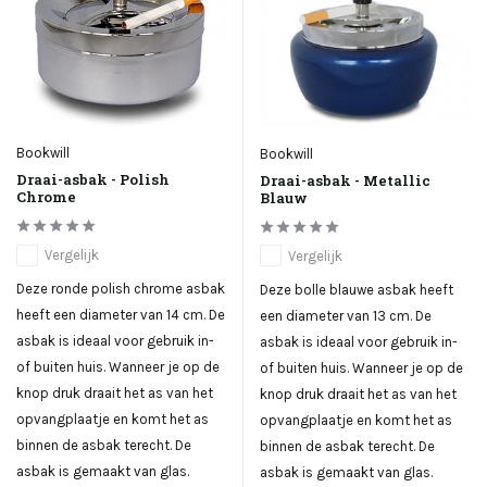
Bookwill
Bookwill
Draai-asbak - Polish
Draai-asbak - Metallic
Chrome
Blauw
Vergelijk
Vergelijk
Deze ronde polish chrome asbak
Deze bolle blauwe asbak heeft
heeft een diameter van 14 cm. De
een diameter van 13 cm. De
asbak is ideaal voor gebruik in-
asbak is ideaal voor gebruik in-
of buiten huis. Wanneer je op de
of buiten huis. Wanneer je op de
knop druk draait het as van het
knop druk draait het as van het
opvangplaatje en komt het as
opvangplaatje en komt het as
binnen de asbak terecht. De
binnen de asbak terecht. De
asbak is gemaakt van glas.
asbak is gemaakt van glas.