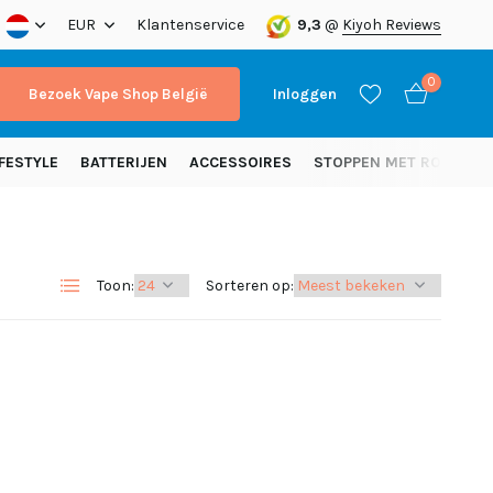
besteld, vandaag verzonden
EUR
Klantenservice
Gratis verzending vanaf 50 euro (NL
9,3
@
Kiyoh Reviews
0
Bezoek Vape Shop België
Inloggen
FESTYLE
BATTERIJEN
ACCESSOIRES
STOPPEN MET ROKEN
Toon:
Sorteren op:
Account aanmaken
Account aanmaken