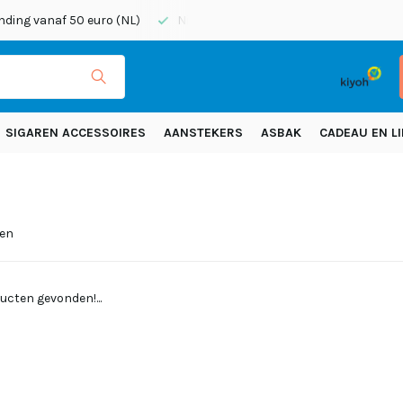
nding vanaf 50 euro (NL)
Niet goed, geld terug
Vóór 20:45 
SIGAREN ACCESSOIRES
AANSTEKERS
ASBAK
CADEAU EN LI
ten
ucten gevonden!...