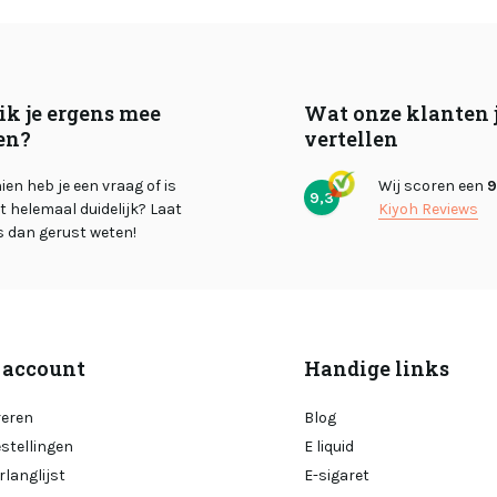
ik je ergens mee
Wat onze klanten 
en?
vertellen
en heb je een vraag of is
Wij scoren een
9
9,3
et helemaal duidelijk? Laat
Kiyoh Reviews
s dan gerust weten!
 account
Handige links
reren
Blog
estellingen
E liquid
rlanglijst
E-sigaret