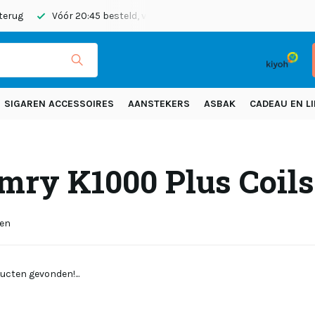
 terug
Vóór 20:45 besteld, vandaag verzonden
Gratis verze
SIGAREN ACCESSOIRES
AANSTEKERS
ASBAK
CADEAU EN LI
mry K1000 Plus Coils
ten
ucten gevonden!...