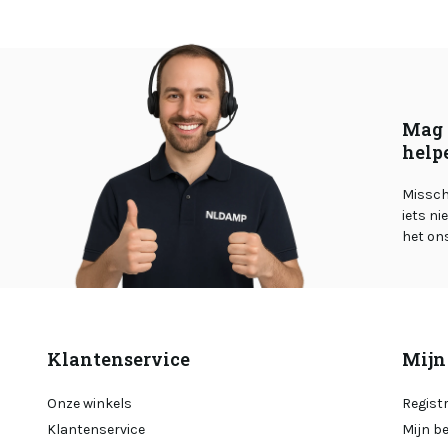
Mag 
help
Misschi
iets ni
het on
Klantenservice
Mijn
Onze winkels
Regist
Klantenservice
Mijn b