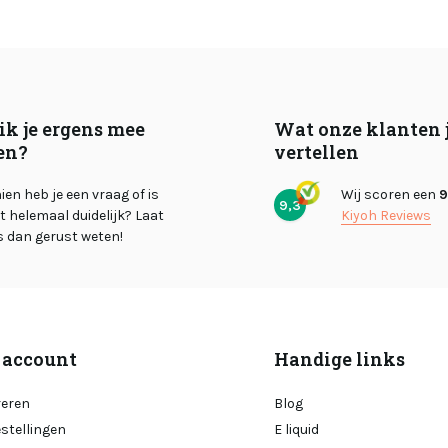
ik je ergens mee
Wat onze klanten 
en?
vertellen
en heb je een vraag of is
Wij scoren een
9
9,3
et helemaal duidelijk? Laat
Kiyoh Reviews
s dan gerust weten!
 account
Handige links
reren
Blog
estellingen
E liquid