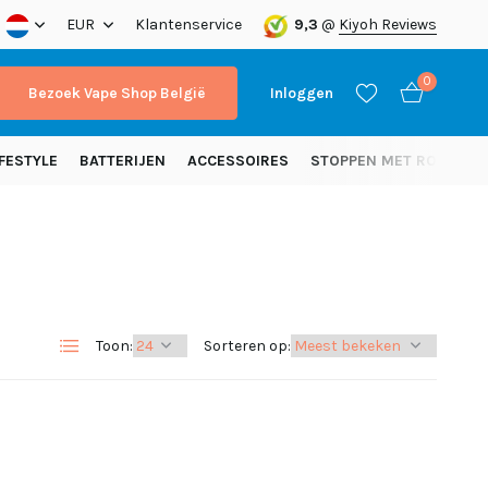
nding vanaf 50 euro (NL)
EUR
Klantenservice
9,3
@
Kiyoh Reviews
0
Bezoek Vape Shop België
Inloggen
FESTYLE
BATTERIJEN
ACCESSOIRES
STOPPEN MET ROKEN
Account aanmaken
Account aanmaken
Toon:
Sorteren op: