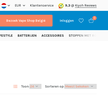
nding vanaf 50 euro (NL)
EUR
Klantenservice
9,3
@
Kiyoh Reviews
0
Bezoek Vape Shop België
Inloggen
FESTYLE
BATTERIJEN
ACCESSOIRES
STOPPEN MET ROKEN
Account aanmaken
Account aanmaken
Toon:
Sorteren op: