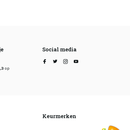
je
Social media
,3
op
Keurmerken