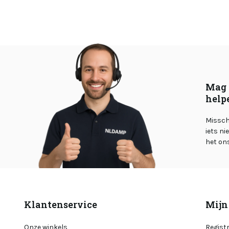
Mag 
help
Misschi
iets ni
het on
Klantenservice
Mijn
Onze winkels
Regist