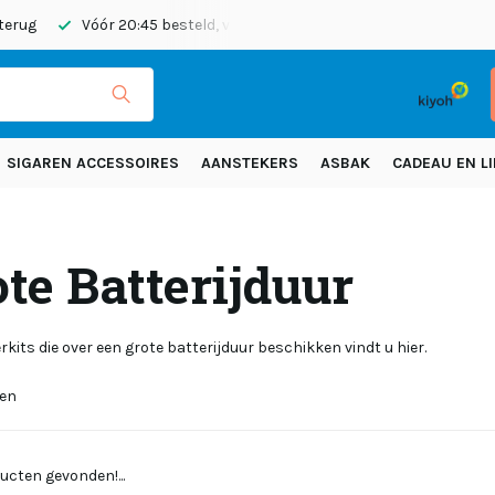
 terug
Vóór 20:45 besteld, vandaag verzonden
Gratis verze
SIGAREN ACCESSOIRES
AANSTEKERS
ASBAK
CADEAU EN LI
te Batterijduur
erkits die over een grote batterijduur beschikken vindt u hier.
ten
ucten gevonden!...