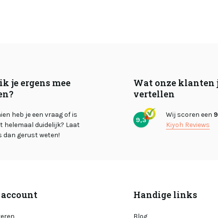
ik je ergens mee
Wat onze klanten 
en?
vertellen
en heb je een vraag of is
Wij scoren een
9
9,3
et helemaal duidelijk? Laat
Kiyoh Reviews
s dan gerust weten!
 account
Handige links
reren
Blog