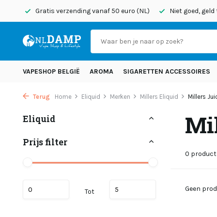
onden
Gratis verzending vanaf 50 euro (NL)
Niet goed, geld
VAPESHOP BELGIË
AROMA
SIGARETTEN ACCESSOIRES
Terug
Home
Eliquid
Merken
Millers Eliquid
Millers Ju
Mi
Eliquid
Prijs filter
0 produc
Geen prod
Tot