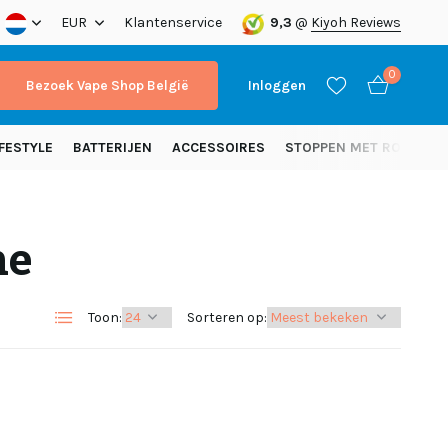
nding vanaf 50 euro (NL)
EUR
Klantenservice
9,3
@
Kiyoh Reviews
0
Bezoek Vape Shop België
Inloggen
FESTYLE
BATTERIJEN
ACCESSOIRES
STOPPEN MET ROKEN
ne
Account aanmaken
Account aanmaken
Toon:
Sorteren op: