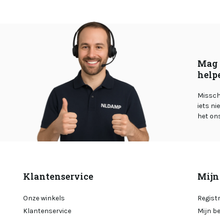
Mag 
help
Misschi
iets ni
het on
Klantenservice
Mijn
Onze winkels
Regist
Klantenservice
Mijn b