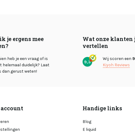
ik je ergens mee
Wat onze klanten 
en?
vertellen
en heb je een vraag of is
Wij scoren een
9
9,3
et helemaal duidelijk? Laat
Kiyoh Reviews
s dan gerust weten!
 account
Handige links
reren
Blog
estellingen
E liquid