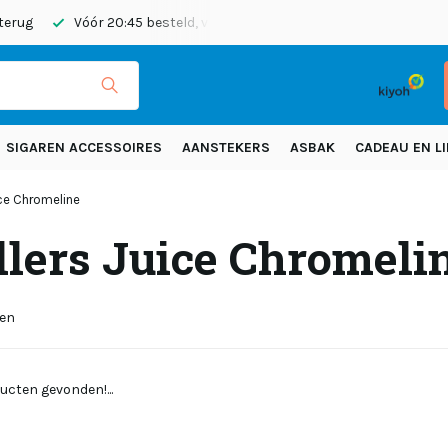
 terug
Vóór 20:45 besteld, vandaag verzonden
Gratis verze
SIGAREN ACCESSOIRES
AANSTEKERS
ASBAK
CADEAU EN LI
ice Chromeline
llers Juice Chromeli
ten
ucten gevonden!...