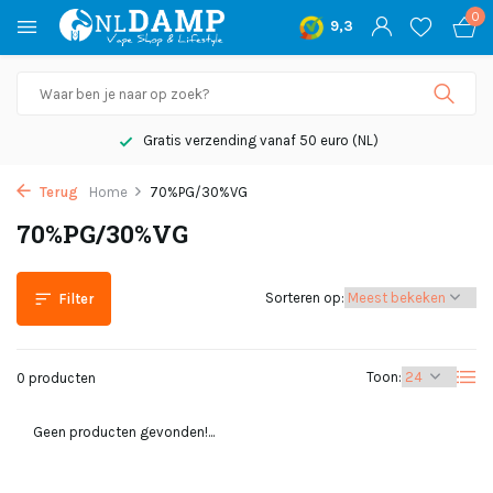
0
9,3
Gratis verzending vanaf 50 euro (NL)
Terug
Home
70%PG/30%VG
70%PG/30%VG
Sorteren op:
Filter
Toon:
0 producten
Geen producten gevonden!...