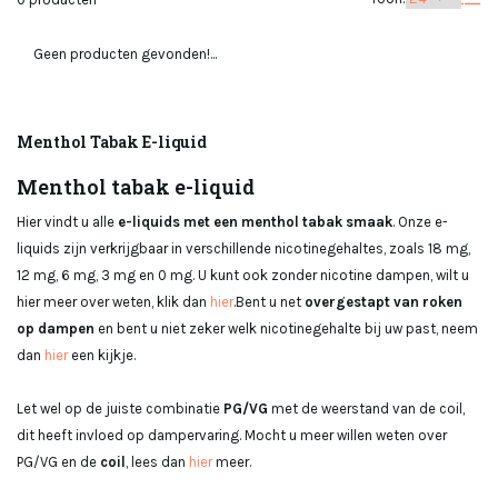
Geen producten gevonden!...
Menthol Tabak E-liquid
Menthol tabak e-liquid
Hier vindt u alle
e-liquids met een menthol tabak smaak
. Onze e-
liquids zijn verkrijgbaar in verschillende nicotinegehaltes, zoals 18 mg,
12 mg, 6 mg, 3 mg en 0 mg. U kunt ook zonder nicotine dampen, wilt u
hier meer over weten, klik dan
hier
.Bent u net
overgestapt van roken
op dampen
en bent u niet zeker welk nicotinegehalte bij uw past, neem
dan
hier
een kijkje.
Let wel op de juiste combinatie
PG/VG
met de weerstand van de coil,
dit heeft invloed op dampervaring. Mocht u meer willen weten over
PG/VG en de
coil
, lees dan
hier
meer.