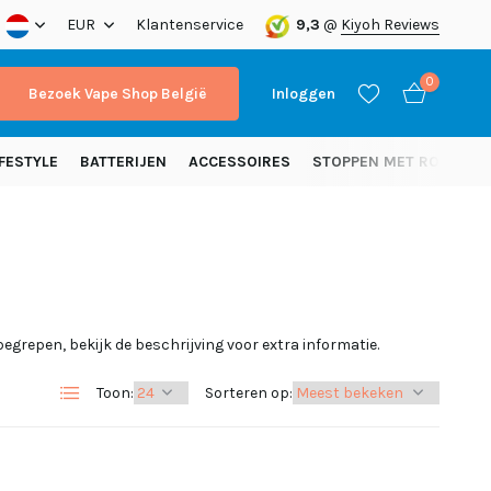
nding vanaf 50 euro (NL)
EUR
Klantenservice
9,3
@
Kiyoh Reviews
0
Bezoek Vape Shop België
Inloggen
FESTYLE
BATTERIJEN
ACCESSOIRES
STOPPEN MET ROKEN
Account aanmaken
Account aanmaken
nbegrepen, bekijk de beschrijving voor extra informatie.
Toon:
Sorteren op: