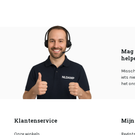
Mag 
help
Misschi
iets ni
het on
Klantenservice
Mijn
Onze winkels
Regist