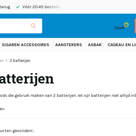
 terug
Vóór 20:45 besteld, vandaag verzonden
Gratis verze
SIGAREN ACCESSOIRES
AANSTEKERS
ASBAK
CADEAU EN LI
en
2 batterijen
atterijen
ods die gebruik maken van 2 batterijen. let op! batterijen niet altijd i
ten
ucten gevonden!...