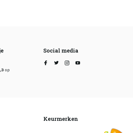
je
Social media
,3
op
Keurmerken