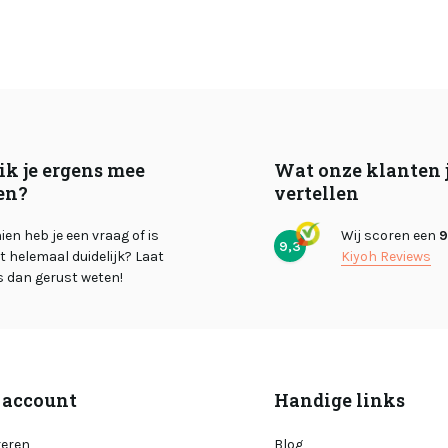
ik je ergens mee
Wat onze klanten 
en?
vertellen
en heb je een vraag of is
Wij scoren een
9
9,3
et helemaal duidelijk? Laat
Kiyoh Reviews
s dan gerust weten!
 account
Handige links
reren
Blog