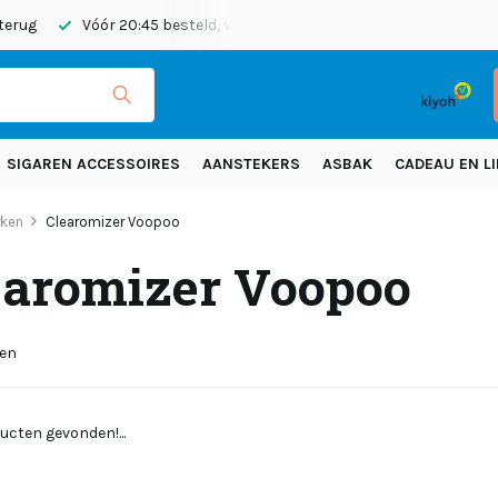
 terug
Vóór 20:45 besteld, vandaag verzonden
Gratis verze
SIGAREN ACCESSOIRES
AANSTEKERS
ASBAK
CADEAU EN LI
rken
Clearomizer Voopoo
earomizer Voopoo
ten
ucten gevonden!...