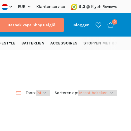
nding vanaf 50 euro (NL)
EUR
Klantenservice
9,3
@
Kiyoh Reviews
0
Bezoek Vape Shop België
Inloggen
FESTYLE
BATTERIJEN
ACCESSOIRES
STOPPEN MET ROKEN
Account aanmaken
Account aanmaken
Toon:
Sorteren op: