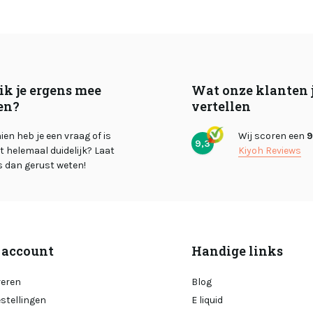
ik je ergens mee
Wat onze klanten 
en?
vertellen
en heb je een vraag of is
Wij scoren een
9
9,3
et helemaal duidelijk? Laat
Kiyoh Reviews
s dan gerust weten!
 account
Handige links
reren
Blog
estellingen
E liquid