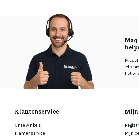
Mag 
help
Misschi
iets ni
het on
Klantenservice
Mijn
Onze winkels
Regist
Klantenservice
Mijn b