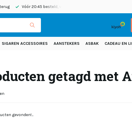
 terug
Vóór 20:45 besteld, vandaag verzonden
Gratis verze
SIGAREN ACCESSOIRES
AANSTEKERS
ASBAK
CADEAU EN LI
oducten getagd met 
ten
ucten gevonden!...