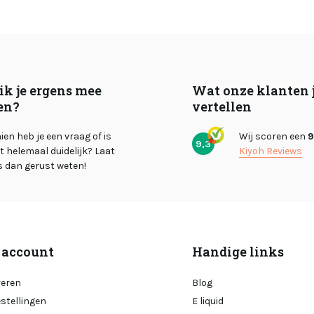
ik je ergens mee
Wat onze klanten 
en?
vertellen
en heb je een vraag of is
Wij scoren een
9
9,3
et helemaal duidelijk? Laat
Kiyoh Reviews
s dan gerust weten!
 account
Handige links
reren
Blog
estellingen
E liquid