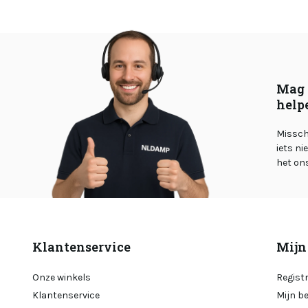
Mag 
help
Misschi
iets ni
het on
Klantenservice
Mijn
Onze winkels
Regist
Klantenservice
Mijn b