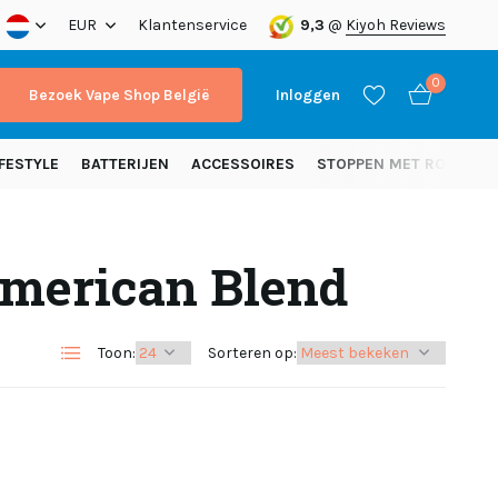
nding vanaf 50 euro (NL)
EUR
Klantenservice
9,3
@
Kiyoh Reviews
0
Bezoek Vape Shop België
Inloggen
FESTYLE
BATTERIJEN
ACCESSOIRES
STOPPEN MET ROKEN
American Blend
Account aanmaken
Account aanmaken
Toon:
Sorteren op: