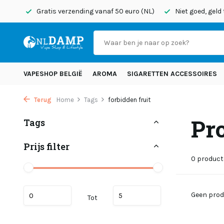
onden
Gratis verzending vanaf 50 euro (NL)
Niet goed, geld
VAPESHOP BELGIË
AROMA
SIGARETTEN ACCESSOIRES
Terug
Home
Tags
forbidden fruit
Pr
Tags
Prijs filter
0 produc
Geen prod
Tot