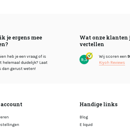
ik je ergens mee
Wat onze klanten 
en?
vertellen
en heb je een vraag of is
Wij scoren een
9
9,3
et helemaal duidelijk? Laat
Kiyoh Reviews
s dan gerust weten!
 account
Handige links
reren
Blog
estellingen
E liquid