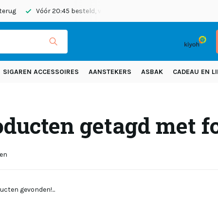
 terug
Vóór 20:45 besteld, vandaag verzonden
Gratis verze
SIGAREN ACCESSOIRES
AANSTEKERS
ASBAK
CADEAU EN LI
oducten getagd met fo
ten
ucten gevonden!...