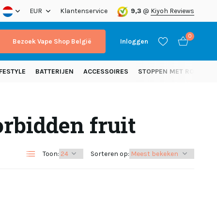
nding vanaf 50 euro (NL)
EUR
Klantenservice
9,3
@
Kiyoh Reviews
0
Bezoek Vape Shop België
Inloggen
FESTYLE
BATTERIJEN
ACCESSOIRES
STOPPEN MET ROKEN
rbidden fruit
Account aanmaken
Account aanmaken
Toon:
Sorteren op: