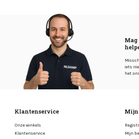
Mag 
help
Misschi
iets ni
het on
Klantenservice
Mijn
Onze winkels
Regist
Klantenservice
Mijn b