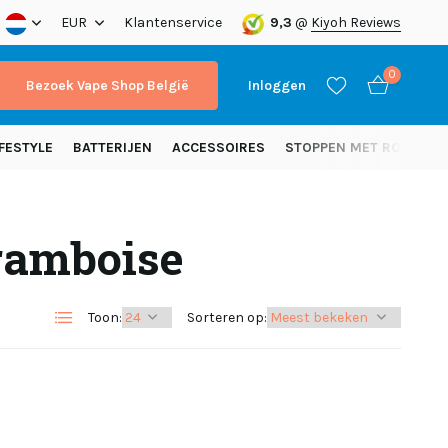
nding vanaf 50 euro (NL)
EUR
Klantenservice
9,3
@
Kiyoh Reviews
0
Bezoek Vape Shop België
Inloggen
FESTYLE
BATTERIJEN
ACCESSOIRES
STOPPEN MET ROKEN
ramboise
Account aanmaken
Account aanmaken
Toon:
Sorteren op: