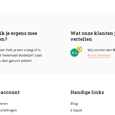
ik je ergens mee
Wat onze klanten 
en?
vertellen
en heb je een vraag of is
Wij scoren een
9
9,3
et helemaal duidelijk? Laat
Kiyoh Reviews
s dan gerust weten!
 account
Handige links
reren
Blog
estellingen
E liquid