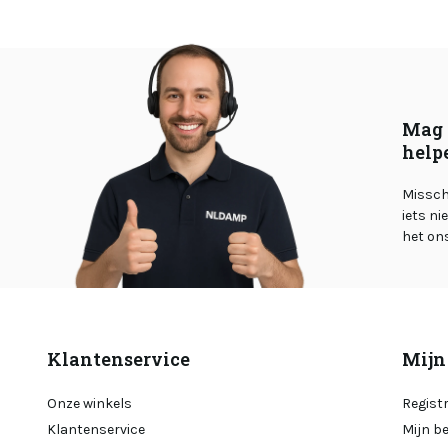
Mag 
help
Misschi
iets ni
het on
Klantenservice
Mijn
Onze winkels
Regist
Klantenservice
Mijn b