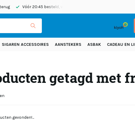
 terug
Vóór 20:45 besteld, vandaag verzonden
Gratis verze
SIGAREN ACCESSOIRES
AANSTEKERS
ASBAK
CADEAU EN LI
oducten getagd met f
ten
ucten gevonden!...