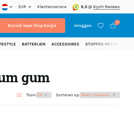
nding vanaf 50 euro (NL)
EUR
Klantenservice
9,3
@
Kiyoh Reviews
0
Bezoek Vape Shop België
Inloggen
FESTYLE
BATTERIJEN
ACCESSOIRES
STOPPEN MET ROKEN
gum gum
Account aanmaken
Account aanmaken
Toon:
Sorteren op: