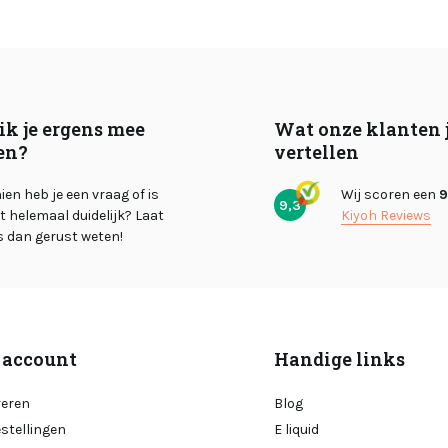
ik je ergens mee
Wat onze klanten 
en?
vertellen
en heb je een vraag of is
Wij scoren een
9
9,3
et helemaal duidelijk? Laat
Kiyoh Reviews
s dan gerust weten!
 account
Handige links
reren
Blog
estellingen
E liquid