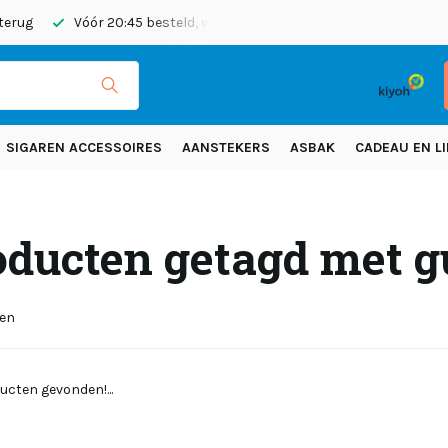
 terug
Vóór 20:45 besteld, vandaag verzonden
Gratis verze
SIGAREN ACCESSOIRES
AANSTEKERS
ASBAK
CADEAU EN LI
oducten getagd met 
ten
ucten gevonden!...