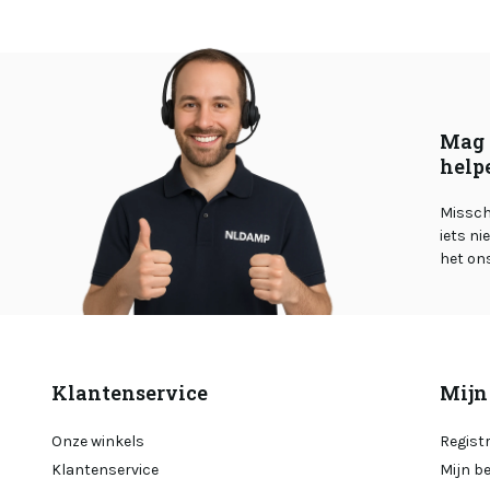
Mag 
help
Misschi
iets ni
het on
Klantenservice
Mijn
Onze winkels
Regist
Klantenservice
Mijn b