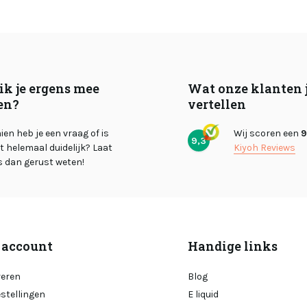
ik je ergens mee
Wat onze klanten 
en?
vertellen
en heb je een vraag of is
Wij scoren een
9
9,3
et helemaal duidelijk? Laat
Kiyoh Reviews
s dan gerust weten!
 account
Handige links
reren
Blog
estellingen
E liquid