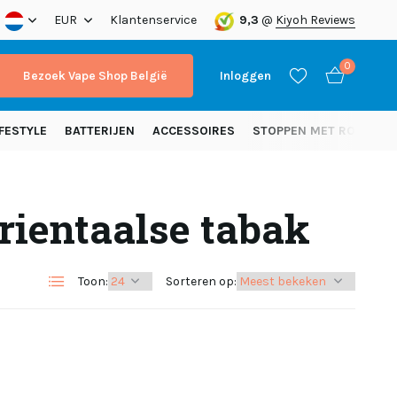
nding vanaf 50 euro (NL)
EUR
Klantenservice
9,3
@
Kiyoh Reviews
0
Bezoek Vape Shop België
Inloggen
FESTYLE
BATTERIJEN
ACCESSOIRES
STOPPEN MET ROKEN
rientaalse tabak
Account aanmaken
Account aanmaken
Toon:
Sorteren op: