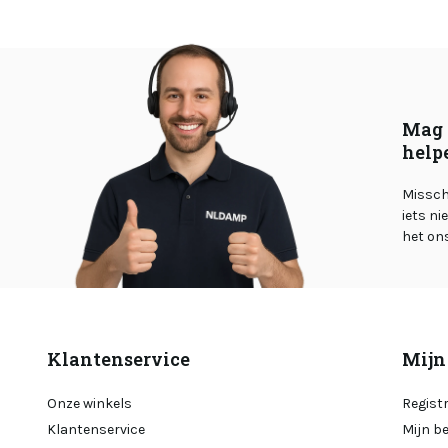
Mag 
help
Misschi
iets ni
het on
Klantenservice
Mijn
Onze winkels
Regist
Klantenservice
Mijn b