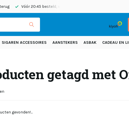
 terug
Vóór 20:45 besteld, vandaag verzonden
Gratis verze
SIGAREN ACCESSOIRES
AANSTEKERS
ASBAK
CADEAU EN LI
oducten getagd met O
ten
ucten gevonden!...