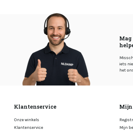
Mag 
help
Misschi
iets ni
het on
Klantenservice
Mijn
Onze winkels
Regist
Klantenservice
Mijn b