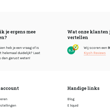
ik je ergens mee
Wat onze klanten 
en?
vertellen
en heb je een vraag of is
Wij scoren een
9
9,3
et helemaal duidelijk? Laat
Kiyoh Reviews
s dan gerust weten!
 account
Handige links
reren
Blog
estellingen
E liquid