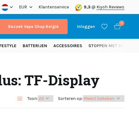
nding vanaf 50 euro (NL)
EUR
Klantenservice
9,3
@
Kiyoh Reviews
0
Bezoek Vape Shop België
Inloggen
FESTYLE
BATTERIJEN
ACCESSOIRES
STOPPEN MET ROKEN
lus: TF-Display
Account aanmaken
Account aanmaken
Toon:
Sorteren op: