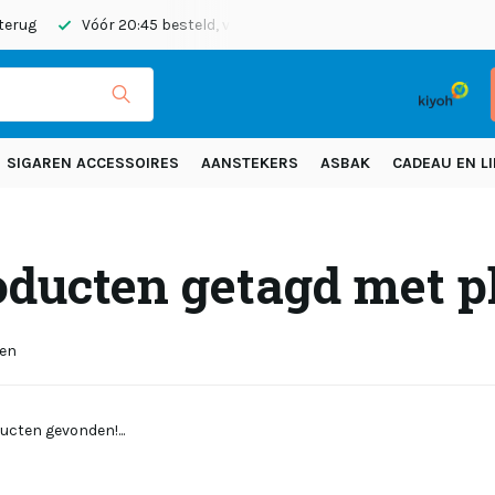
 terug
Vóór 20:45 besteld, vandaag verzonden
Gratis verze
SIGAREN ACCESSOIRES
AANSTEKERS
ASBAK
CADEAU EN LI
oducten getagd met p
ten
ucten gevonden!...