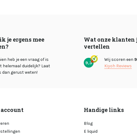
ik je ergens mee
Wat onze klanten 
en?
vertellen
en heb je een vraag of is
Wij scoren een
9
9,3
et helemaal duidelijk? Laat
Kiyoh Reviews
s dan gerust weten!
 account
Handige links
reren
Blog
estellingen
E liquid