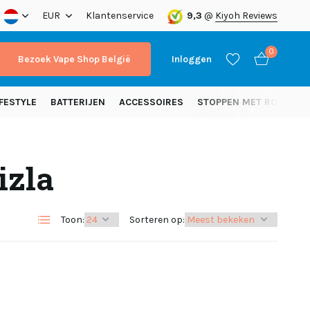
EUR
Klantenservice
9,3
@
Kiyoh Reviews
0
Bezoek Vape Shop België
Inloggen
FESTYLE
BATTERIJEN
ACCESSOIRES
STOPPEN MET ROKEN
izla
Account aanmaken
Account aanmaken
Toon:
Sorteren op: