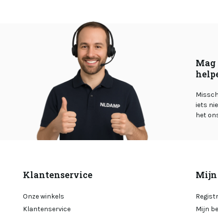
Mag 
help
Misschi
iets ni
het on
Klantenservice
Mijn
Onze winkels
Regist
Klantenservice
Mijn b