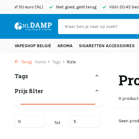
ng vanaf 50 euro (NL)
Niet goed, geld terug
Vóór 20:45 bes
VAPESHOP BELGIË
AROMA
SIGARETTEN ACCESSOIRES
Terug
Home
Tags
Rizla
Pr
Tags
Prijs filter
0 produc
Geen prod
Tot