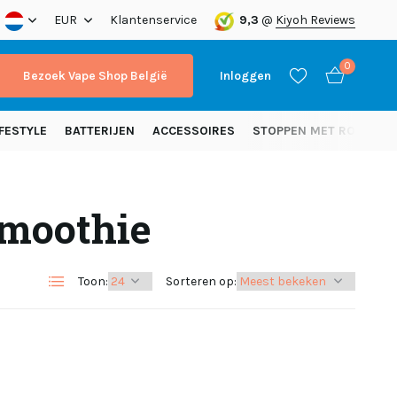
EUR
Klantenservice
9,3
@
Kiyoh Reviews
0
Bezoek Vape Shop België
Inloggen
FESTYLE
BATTERIJEN
ACCESSOIRES
STOPPEN MET ROKEN
Smoothie
Account aanmaken
Account aanmaken
Toon:
Sorteren op: