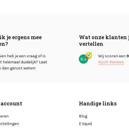
ik je ergens mee
Wat onze klanten 
en?
vertellen
en heb je een vraag of is
Wij scoren een
9
9,3
et helemaal duidelijk? Laat
Kiyoh Reviews
s dan gerust weten!
 account
Handige links
reren
Blog
estellingen
E liquid