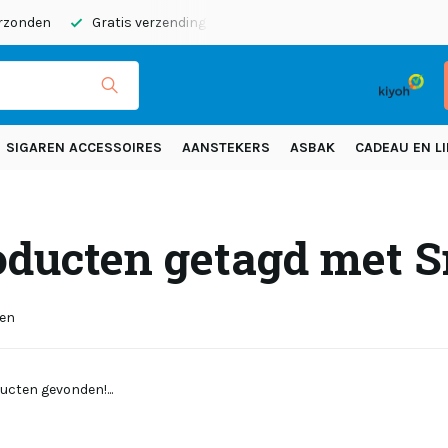
erzonden
Gratis verzending vanaf 50 euro (NL)
SIGAREN ACCESSOIRES
AANSTEKERS
ASBAK
CADEAU EN LI
oducten getagd met 
ten
ucten gevonden!...