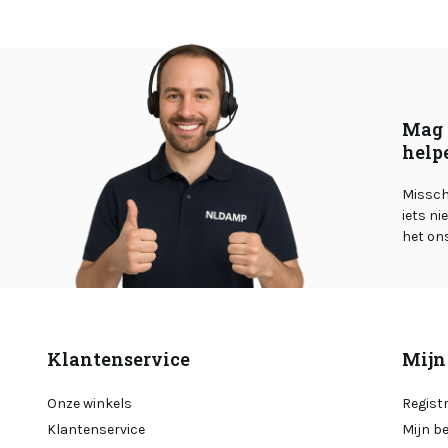
Mag 
help
Misschi
iets ni
het on
Klantenservice
Mijn
Onze winkels
Regist
Klantenservice
Mijn b