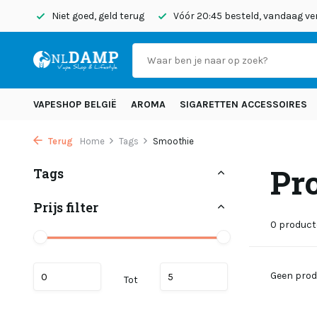
 (NL)
Niet goed, geld terug
Vóór 20:45 besteld, vandaag v
VAPESHOP BELGIË
AROMA
SIGARETTEN ACCESSOIRES
Terug
Home
Tags
Smoothie
Pr
Tags
Prijs filter
0 produc
Geen prod
Tot