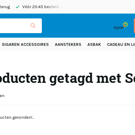
 terug
Vóór 20:45 besteld, vandaag verzonden
Gratis verze
SIGAREN ACCESSOIRES
AANSTEKERS
ASBAK
CADEAU EN LI
ducten getagd met So
ten
ucten gevonden!...