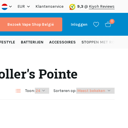
nding vanaf 50 euro (NL)
EUR
Klantenservice
9,3
@
Kiyoh Reviews
0
Bezoek Vape Shop België
Inloggen
FESTYLE
BATTERIJEN
ACCESSOIRES
STOPPEN MET ROKEN
ller's Pointe
Account aanmaken
Account aanmaken
Toon:
Sorteren op: