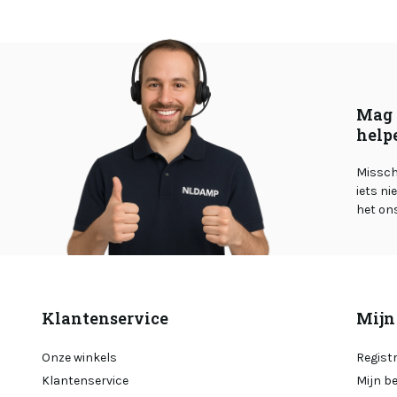
Mag 
help
Misschi
iets ni
het on
Klantenservice
Mijn
Onze winkels
Regist
Klantenservice
Mijn b