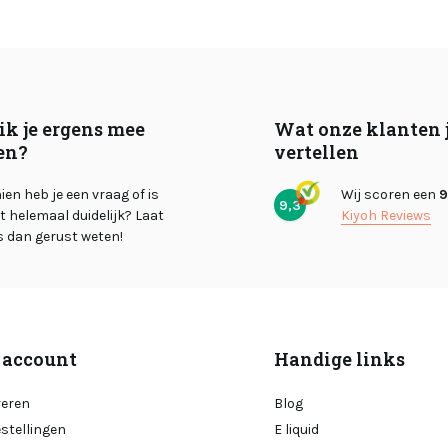
ik je ergens mee
Wat onze klanten 
en?
vertellen
en heb je een vraag of is
Wij scoren een
9
9,3
et helemaal duidelijk? Laat
Kiyoh Reviews
s dan gerust weten!
 account
Handige links
reren
Blog
estellingen
E liquid