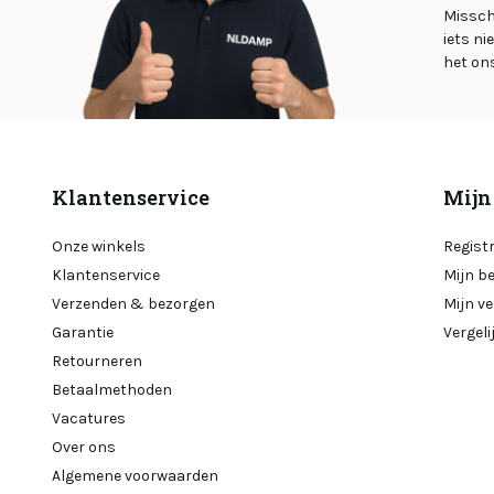
Misschi
iets ni
het on
Klantenservice
Mijn
Onze winkels
Regist
Klantenservice
Mijn b
Verzenden & bezorgen
Mijn ve
Garantie
Vergel
Retourneren
Betaalmethoden
Vacatures
Over ons
Algemene voorwaarden