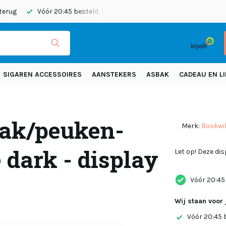
 terug
Vóór 20:45 besteld, vandaag verzonden
Gratis verze
SIGAREN ACCESSOIRES
AANSTEKERS
ASBAK
CADEAU EN LI
bak/peuken-
Merk:
Bookwil
 dark - display
Let op! Deze dis
Vóór 20:45
Wij staan voor 
Vóór 20:45 