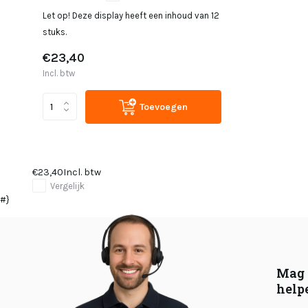
Let op! Deze display heeft een inhoud van 12
stuks.
€23,40
Incl. btw
Toevoegen
€23,40
Incl. btw
Vergelijk
#}
Mag 
help