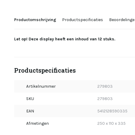
Productomschrijving
Productspecificaties
Beoordelinge
Let op! Deze display heeft een inhoud van 12 stuks.
Productspecificaties
Artikelnummer
279803
SKU
279803
EAN
5412128590335
Afmetingen
250 x 110 x 335