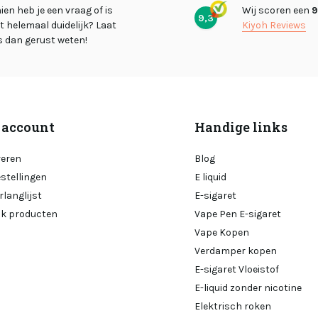
en heb je een vraag of is
Wij scoren een
9
9,3
et helemaal duidelijk? Laat
Kiyoh Reviews
s dan gerust weten!
 account
Handige links
reren
Blog
estellingen
E liquid
rlanglijst
E-sigaret
ijk producten
Vape Pen E-sigaret
Vape Kopen
Verdamper kopen
E-sigaret Vloeistof
E-liquid zonder nicotine
Elektrisch roken