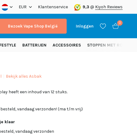
nding vanaf 50 euro (NL)
EUR
Klantenservice
9,3
@
Kiyoh Reviews
0
Bezoek Vape Shop België
Inloggen
FESTYLE
BATTERIJEN
ACCESSOIRES
STOPPEN MET ROKEN
l
Bekijk alles Asbak
Account aanmaken
play heeft een inhoud van 12 stuks.
Account aanmaken
 besteld, vandaag verzonden! (ma t/m vrij)
je klaar
besteld, vandaag verzonden