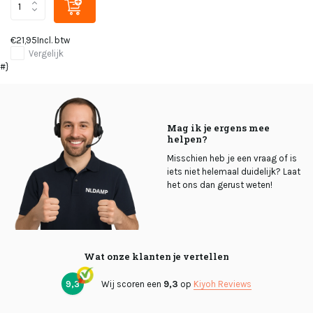
€21,95
Incl. btw
Vergelijk
#}
Mag ik je ergens mee
helpen?
Misschien heb je een vraag of is
iets niet helemaal duidelijk? Laat
het ons dan gerust weten!
Wat onze klanten je vertellen
9,3
Wij scoren een
9,3
op
Kiyoh Reviews