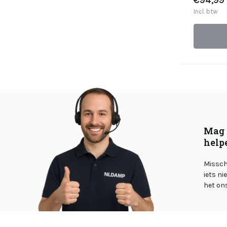
€94,99
Incl. btw
Mag 
help
Misschi
iets ni
het on