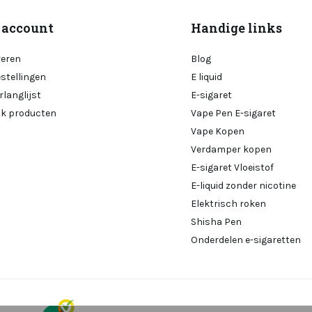
 account
Handige links
reren
Blog
estellingen
E liquid
rlanglijst
E-sigaret
ijk producten
Vape Pen E-sigaret
Vape Kopen
Verdamper kopen
E-sigaret Vloeistof
E-liquid zonder nicotine
Elektrisch roken
Shisha Pen
Onderdelen e-sigaretten