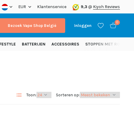
nding vanaf 50 euro (NL)
EUR
Klantenservice
9,3
@
Kiyoh Reviews
0
Bezoek Vape Shop België
Inloggen
FESTYLE
BATTERIJEN
ACCESSOIRES
STOPPEN MET ROKEN
Account aanmaken
Account aanmaken
Toon:
Sorteren op: