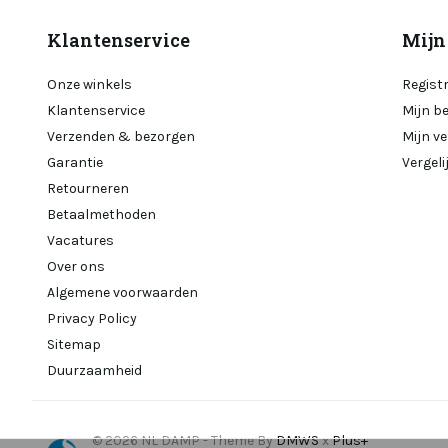
Klantenservice
Mijn
Onze winkels
Regist
Klantenservice
Mijn b
Verzenden & bezorgen
Mijn ve
Garantie
Vergel
Retourneren
Betaalmethoden
Vacatures
Over ons
Algemene voorwaarden
Privacy Policy
Sitemap
Duurzaamheid
© 2026 NL DAMP - Theme By
DMWS
x
Plus+