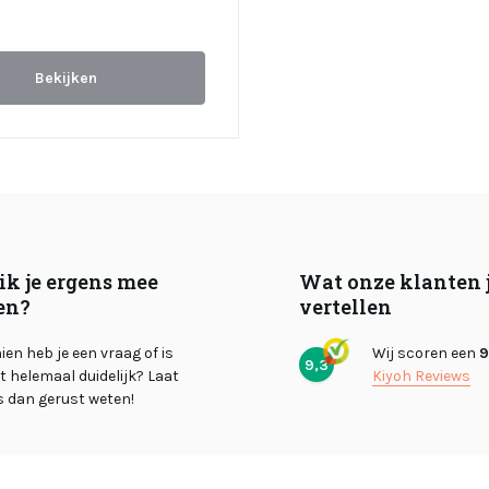
Bekijken
ik je ergens mee
Wat onze klanten 
en?
vertellen
en heb je een vraag of is
Wij scoren een
9
9,3
et helemaal duidelijk? Laat
Kiyoh Reviews
s dan gerust weten!