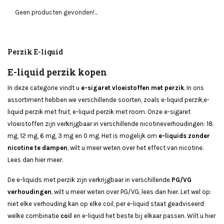
Geen producten gevonden!...
Perzik E-liquid
E-liquid perzik kopen
In deze categorie vindt u
e-sigaret vloeistoffen met perzik
. In ons
assortiment hebben we verschillende soorten, zoals
e-liquid perzik
,
e-
liquid perzik met fruit
, e-liquid perzik met room. Onze e-sigaret
vloeistoffen zijn verkrijgbaar in verschillende nicotineverhoudingen: 18
mg, 12 mg, 6 mg, 3 mg en 0 mg. Het is mogelijk om
e-liquids zonder
nicotine te dampen
, wilt u meer weten over het effect van nicotine.
Lees dan
hier meer
.
De e-liquids met perzik zijn verkrijgbaar in verschillende
PG/VG
verhoudingen
, wilt u meer weten over PG/VG, lees dan
hier
. Let wel op:
niet elke verhouding kan op elke coil, per e-liquid staat geadviseerd
welke combinatie
coil
en e-liquid het beste bij elkaar passen. Wilt u hier