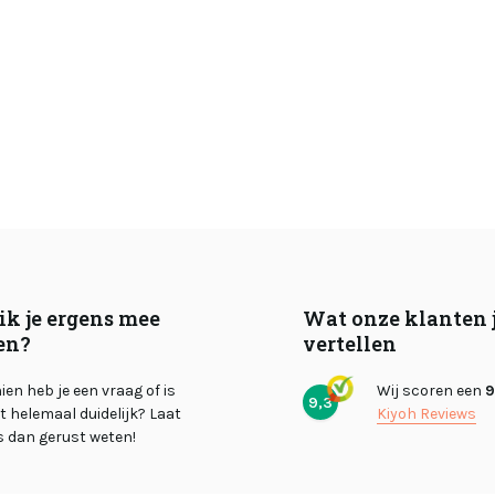
ik je ergens mee
Wat onze klanten 
en?
vertellen
en heb je een vraag of is
Wij scoren een
9
9,3
et helemaal duidelijk? Laat
Kiyoh Reviews
s dan gerust weten!