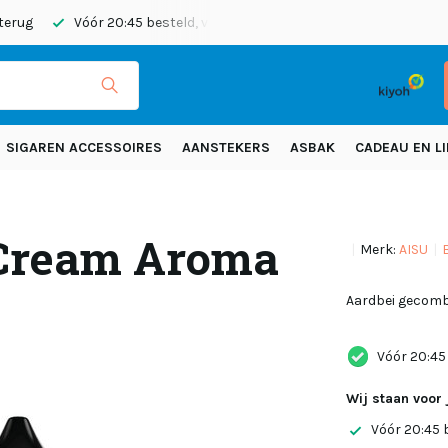
 terug
Vóór 20:45 besteld, vandaag verzonden
Gratis verze
SIGAREN ACCESSOIRES
AANSTEKERS
ASBAK
CADEAU EN LI
 Cream Aroma
Merk:
AISU
Aardbei gecomb
Vóór 20:45
Wij staan voor 
Vóór 20:45 