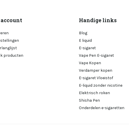
 account
Handige links
reren
Blog
estellingen
E liquid
rlanglijst
E-sigaret
ijk producten
Vape Pen E-sigaret
Vape Kopen
Verdamper kopen
E-sigaret Vloeistof
E-liquid zonder nicotine
Elektrisch roken
Shisha Pen
Onderdelen e-sigaretten