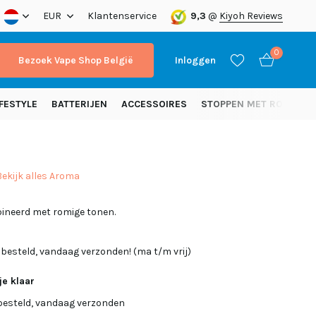
nding vanaf 50 euro (NL)
EUR
Klantenservice
9,3
@
Kiyoh Reviews
0
Bezoek Vape Shop België
Inloggen
FESTYLE
BATTERIJEN
ACCESSOIRES
STOPPEN MET ROKEN
Bekijk alles Aroma
Account aanmaken
ineerd met romige tonen.
Account aanmaken
 besteld, vandaag verzonden! (ma t/m vrij)
je klaar
besteld, vandaag verzonden