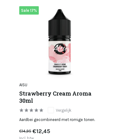
Sale 17%
AISU
Strawberry Cream Aroma
30ml
Vergelijk
Aardbei gecombineerd met romige tonen.
€12,45
€14,95
Incl. btw