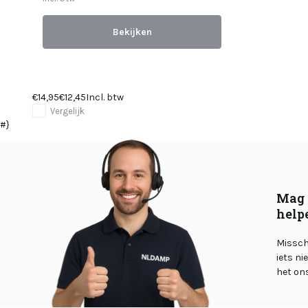
Bekijken
€14,95
€12,45
Incl. btw
Vergelijk
#}
Mag 
help
Misschi
iets ni
het on